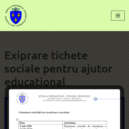
conținut
Sari
la
conținut
Exiprare tichete
sociale pentru ajutor
educational