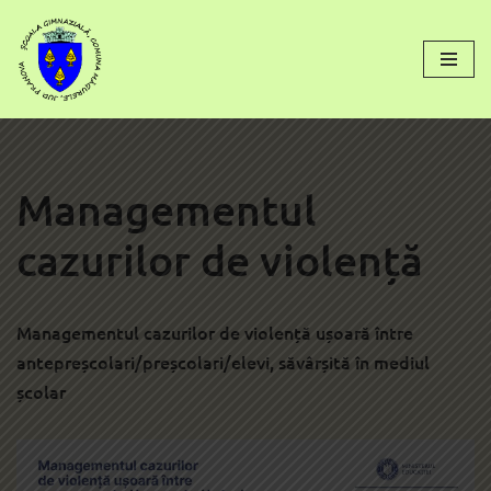
conținut
Sari
la
conținut
Managementul
cazurilor de violență
Managementul cazurilor de violență ușoară între
antepreșcolari/preșcolari/elevi, săvârșită în mediul
școlar