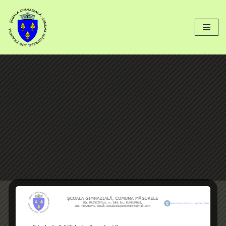
conținut
Sari
la
conținut
Grafic asisten
ț
a debutanti