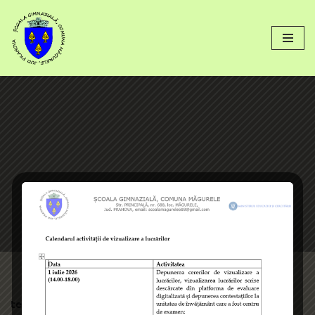
conținut
Sari
la
conținut
test